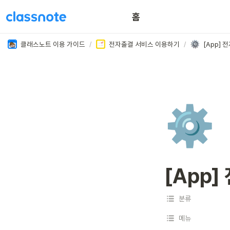
홈
이용 꿀팁
클래스노트 이용 가이드
/
전자출결 서비스 이용하기
/
[App]
⚙️
[App
분류
메뉴