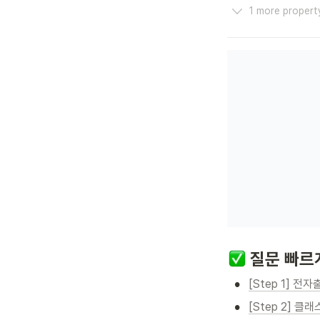
1 more propert
 질문 빠르
•
[Step 1] 
•
[Step 2] 